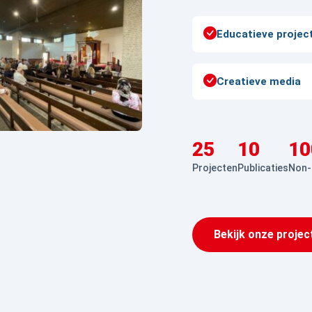
Educatieve projec
Creatieve media
25
10
10
Projecten
Publicaties
Non-
Bekijk onze projec