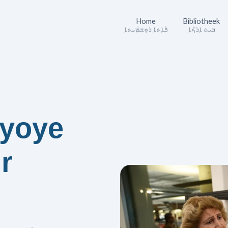
Home
Bibliotheek
ܒܝܬ ܐܪ̈ܟܐ
ܦܰܐܬܐ ܪܘܼܫܡܳܝܬܐ
ryoye
r