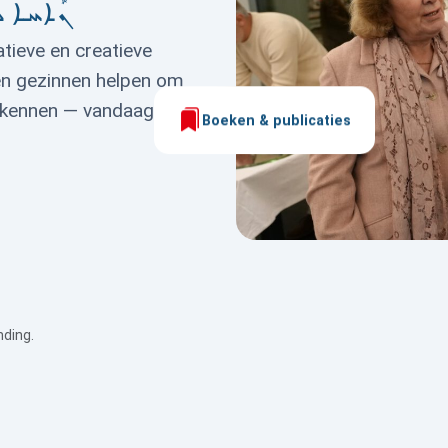
ܢܰܐܚܐ ܠ
ieve en creatieve
en gezinnen helpen om
en kennen — vandaag én
Boeken & publicaties
ding.