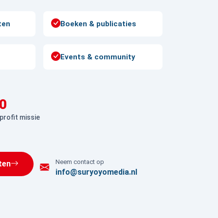
ten
Boeken & publicaties
Events & community
0
profit missie
Neem contact op
ten
info@suryoyomedia.nl