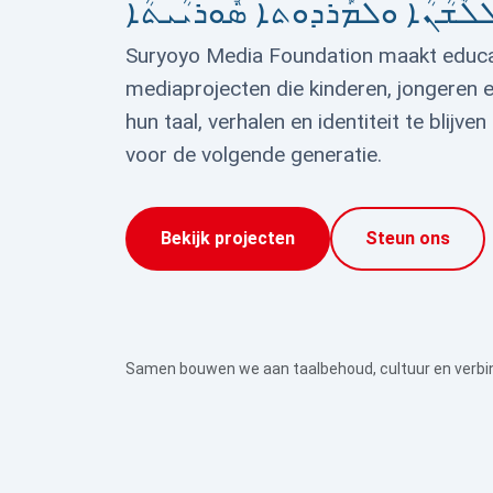
ܠܶܫܳܢܳܐ ܘܠܡܰܪܕܘܬܐ ܣܽܘܪܝܳܝܬܳܐ
Suryoyo Media Foundation maakt educat
mediaprojecten die kinderen, jongeren 
hun taal, verhalen en identiteit te blijv
voor de volgende generatie.
Bekijk projecten
Steun ons
Samen bouwen we aan taalbehoud, cultuur en verbin