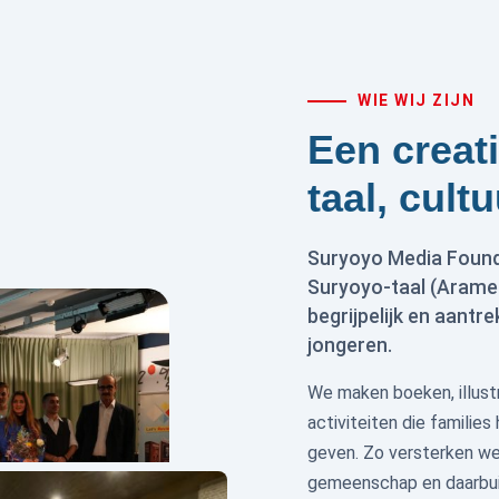
WIE WIJ ZIJN
Een creati
taal, cult
Suryoyo Media Found
Suryoyo-taal (Aramee
begrijpelijk en aantr
jongeren.
We maken boeken, illustr
activiteiten die families
geven. Zo versterken we 
gemeenschap en daarbui