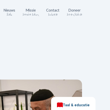
Nieuws
Missie
Contact
Doneer
ܡܥܰܕܪܳܢܘܼܬܐ
ܡܘܼܛܳܝܐ
ܢܝܼܫܳܐ ܘܚܶܙܘܐ
ܛܶܒ̈ܐ
Taal & educatie